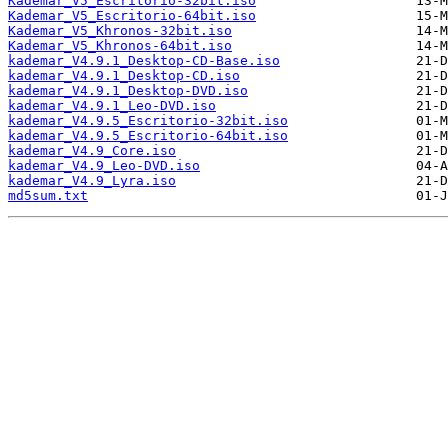
Kademar_V5_Escritorio-32bit.iso
Kademar_V5_Escritorio-64bit.iso
Kademar_V5_Khronos-32bit.iso
Kademar_V5_Khronos-64bit.iso
kademar_V4.9.1_Desktop-CD-Base.iso
kademar_V4.9.1_Desktop-CD.iso
kademar_V4.9.1_Desktop-DVD.iso
kademar_V4.9.1_Leo-DVD.iso
kademar_V4.9.5_Escritorio-32bit.iso
kademar_V4.9.5_Escritorio-64bit.iso
kademar_V4.9_Core.iso
kademar_V4.9_Leo-DVD.iso
kademar_V4.9_Lyra.iso
md5sum.txt