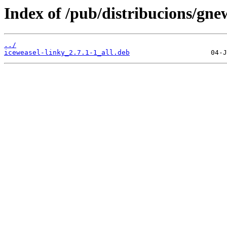
Index of /pub/distribucions/gne
../
iceweasel-linky_2.7.1-1_all.deb